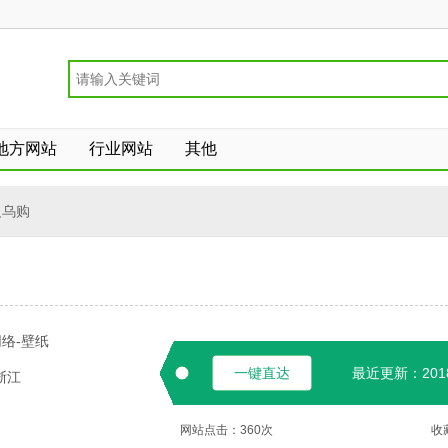
地方网站
行业网站
其他
义乌购
络-壁纸
一键直达
最近更新：2018-
浙江
网站点击：
360
次
收