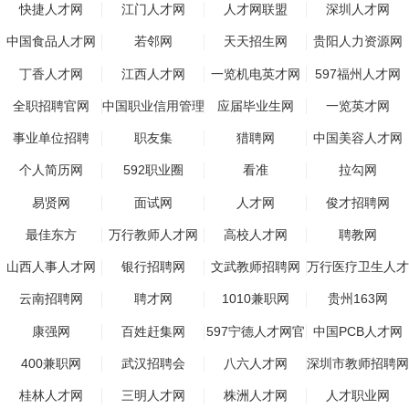
快捷人才网
江门人才网
人才网联盟
深圳人才网
中国食品人才网
若邻网
天天招生网
贵阳人力资源网
丁香人才网
江西人才网
一览机电英才网
597福州人才网
全职招聘官网
中国职业信用管理
应届毕业生网
一览英才网
平台
事业单位招聘
职友集
猎聘网
中国美容人才网
个人简历网
592职业圈
看准
拉勾网
易贤网
面试网
人才网
俊才招聘网
最佳东方
万行教师人才网
高校人才网
聘教网
山西人事人才网
银行招聘网
文武教师招聘网
万行医疗卫生人才
网
云南招聘网
聘才网
1010兼职网
贵州163网
康强网
百姓赶集网
597宁德人才网官
中国PCB人才网
方网站
400兼职网
武汉招聘会
八六人才网
深圳市教师招聘网
桂林人才网
三明人才网
株洲人才网
人才职业网