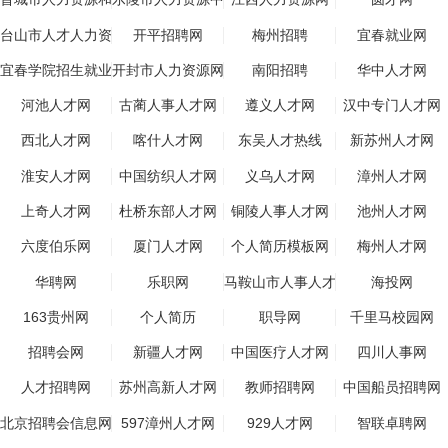
社会保障信息网
心
台山市人才人力资
开平招聘网
梅州招聘
宜春就业网
源网
宜春学院招生就业
开封市人力资源网
南阳招聘
华中人才网
网
河池人才网
古蔺人事人才网
遵义人才网
汉中专门人才网
西北人才网
喀什人才网
东吴人才热线
新苏州人才网
淮安人才网
中国纺织人才网
义乌人才网
漳州人才网
上奇人才网
杜桥东部人才网
铜陵人事人才网
池州人才网
六度伯乐网
厦门人才网
个人简历模板网
梅州人才网
华聘网
乐职网
马鞍山市人事人才
海投网
网
163贵州网
个人简历
职导网
千里马校园网
招聘会网
新疆人才网
中国医疗人才网
四川人事网
人才招聘网
苏州高新人才网
教师招聘网
中国船员招聘网
北京招聘会信息网
597漳州人才网
929人才网
智联卓聘网