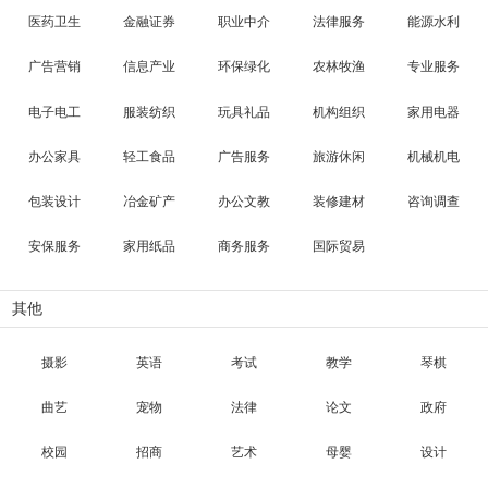
医药卫生
金融证券
职业中介
法律服务
能源水利
广告营销
信息产业
环保绿化
农林牧渔
专业服务
电子电工
服装纺织
玩具礼品
机构组织
家用电器
办公家具
轻工食品
广告服务
旅游休闲
机械机电
包装设计
冶金矿产
办公文教
装修建材
咨询调查
安保服务
家用纸品
商务服务
国际贸易
其他
摄影
英语
考试
教学
琴棋
曲艺
宠物
法律
论文
政府
校园
招商
艺术
母婴
设计