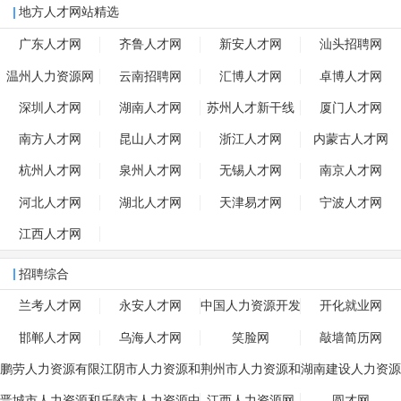
地方人才网站精选
广东人才网
齐鲁人才网
新安人才网
汕头招聘网
温州人力资源网
云南招聘网
汇博人才网
卓博人才网
深圳人才网
湖南人才网
苏州人才新干线
厦门人才网
南方人才网
昆山人才网
浙江人才网
内蒙古人才网
杭州人才网
泉州人才网
无锡人才网
南京人才网
河北人才网
湖北人才网
天津易才网
宁波人才网
江西人才网
招聘综合
兰考人才网
永安人才网
中国人力资源开发
开化就业网
邯郸人才网
乌海人才网
笑脸网
敲墙简历网
鹏劳人力资源有限
江阴市人力资源和
荆州市人力资源和
湖南建设人力资源
公司
社会保障网
社会保障局
网
晋城市人力资源和
乐陵市人力资源中
江西人力资源网
圆才网