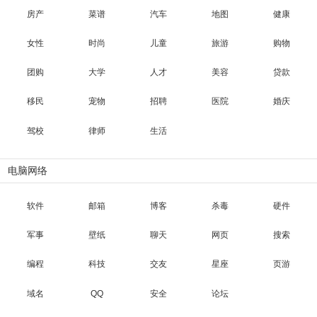
房产
菜谱
汽车
地图
健康
女性
时尚
儿童
旅游
购物
团购
大学
人才
美容
贷款
移民
宠物
招聘
医院
婚庆
驾校
律师
生活
电脑网络
软件
邮箱
博客
杀毒
硬件
军事
壁纸
聊天
网页
搜索
编程
科技
交友
星座
页游
域名
QQ
安全
论坛